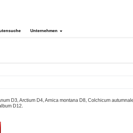
utensuche
Unternehmen
anum D3, Arctium D4, Arnica montana D8, Colchicum autumnale 
 album D12.