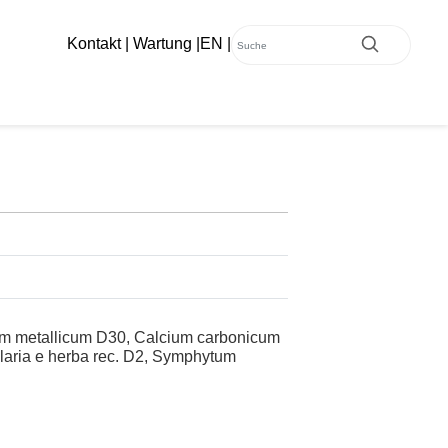
Kontakt
|
Wartung
|
EN
|
um metallicum D30, Calcium carbonicum
aria e herba rec. D2, Symphytum