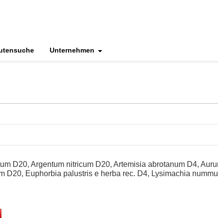
utensuche
Unternehmen
tum D20, Argentum nitricum D20, Artemisia abrotanum D4, Aur
D20, Euphorbia palustris e herba rec. D4, Lysimachia nummul