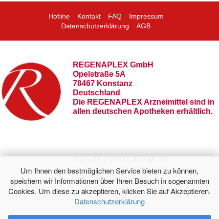
Hotline
Kontakt
FAQ
Impressum
Datenschutzerklärung
AGB
REGENAPLEX GmbH
Opelstraße 5A
78467 Konstanz
Deutschland
Die REGENAPLEX Arzneimittel sind in
allen deutschen Apotheken erhältlich.
Tel: +49 (0)7531 892 69 30
Um Ihnen den bestmöglichen Service bieten zu können,
info@regenaplex.de
speichern wir Informationen über Ihren Besuch in sogenannten
Cookies. Um diese zu akzeptieren, klicken Sie auf Akzeptieren.
Datenschutzerklärung