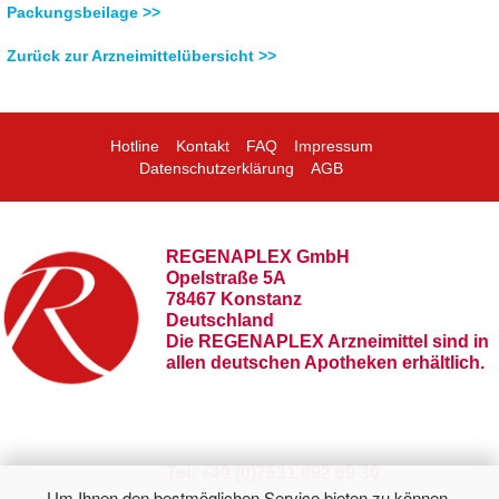
Packungsbeilage >>
Zurück zur Arzneimittelübersicht >>
Hotline
Kontakt
FAQ
Impressum
Datenschutzerklärung
AGB
REGENAPLEX GmbH
Opelstraße 5A
78467 Konstanz
Deutschland
Die REGENAPLEX Arzneimittel sind in
allen deutschen Apotheken erhältlich.
Tel: +49 (0)7531 892 69 30
Um Ihnen den bestmöglichen Service bieten zu können,