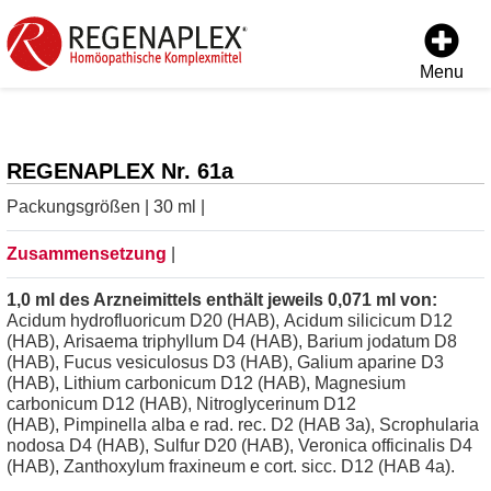
Menu
REGENAPLEX Nr. 61a
Packungsgrößen | 30 ml |
Zusammensetzung
|
1,0 ml des Arzneimittels enthält jeweils 0,071 ml von:
Acidum hydrofluoricum D20 (HAB), Acidum silicicum D12
(HAB), Arisaema triphyllum D4 (HAB), Barium jodatum D8
(HAB), Fucus vesiculosus D3 (HAB), Galium aparine D3
(HAB), Lithium carbonicum D12 (HAB), Magnesium
carbonicum D12 (HAB), Nitroglycerinum D12
(HAB), Pimpinella alba e rad. rec. D2 (HAB 3a), Scrophularia
nodosa D4 (HAB), Sulfur D20 (HAB), Veronica officinalis D4
(HAB), Zanthoxylum fraxineum e cort. sicc. D12 (HAB 4a).